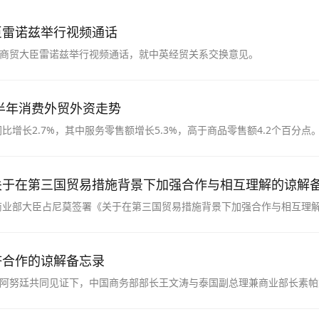
臣雷诺兹举行视频通话
任商贸大臣雷诺兹举行视频通话，就中英经贸关系交换意见。
半年消费外贸外资走势
增长2.7%，其中服务零售额增长5.3%，高于商品零售额4.2个百分点
长的第一动力。
关于在第三国贸易措施背景下加强合作与相互理解的谅解
商业部大臣占尼莫签署《关于在第三国贸易措施背景下加强合作与相互理
济合作的谅解备忘录
理阿努廷共同见证下，中国商务部部长王文涛与泰国副总理兼商业部长素
强产供链经济合作的谅解备忘录》(以下简称《备忘录》)。