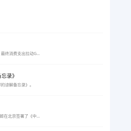
。最终消费支出拉动GDP
备忘录》
解的谅解备忘录》。
帕姬在北京签署了《中华