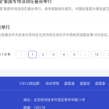
国”泰国专场活动在曼谷举行
中国”泰国专场活动在曼谷举行，商务部副部长鄢东、中国驻泰国大使张建
京举行
与发展合作大臣舍尔茨玛在北京共同主持召开中荷经贸混委会第18次会议
 118 条
1
2
3
4
5
...
12
CIECC网站群：
培训学院
国富通
国富安
国富泰
地址：北京经济技术开发区荣华中路11号
邮编：100176