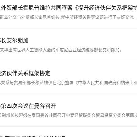
与外贸部长霍尼普维拉共同签署《提升经济伙伴关系框架
门群岛外交与外贸部长霍尼普维拉,就中所经贸关系等议题进行了友好交流
部长艾尔朗加
见来华出席世界人工智能大会的印度尼西亚经济统筹部长艾尔朗加。
经济伙伴关系框架协定
际关系与贸易部部长穆萨维伊在北京签署《中华人民共和国政府和纳米比
架协定》）。
会第四次会议在曼谷召开
部副部长披娅努在泰国曼谷共同召开中泰经贸联委会贸易投资分委会第四
入交换意见。